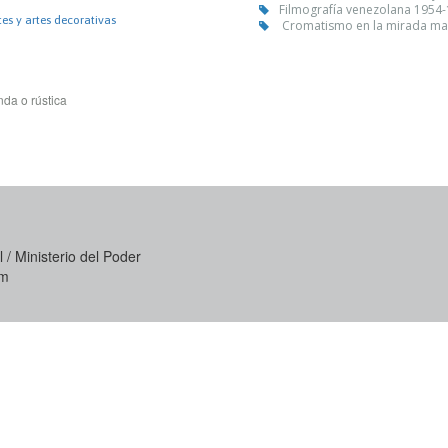
Filmografía venezolana 1954-
tes y artes decorativas
Cromatismo en la mirada ma
da o rústica
 / Ministerio del Poder
om