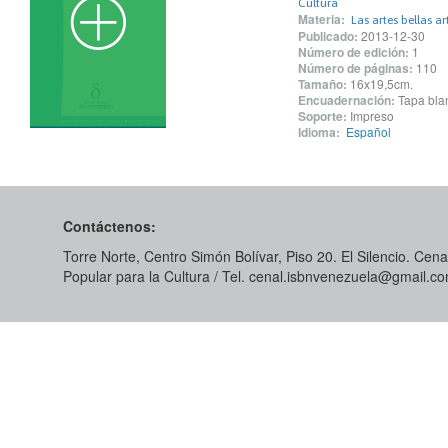
Cultura
Materia:
Las artes bellas ar
Publicado:
2013-12-30
Número de edición:
1
Número de páginas:
110
Tamaño:
16x19,5cm.
Encuadernación:
Tapa blan
Soporte:
Impreso
Idioma:
Español
Contáctenos:
Torre Norte, Centro Simón Bolívar, Piso 20. El Silencio. Cenal
Popular para la Cultura / Tel. cenal.isbnvenezuela@gmail.c