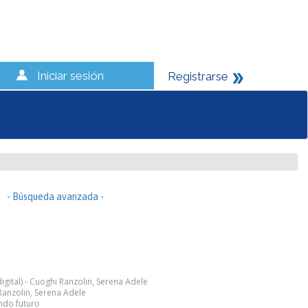
Iniciar sesión
Registrarse
- Búsqueda avanzada -
igital) - Cuoghi Ranzolin, Serena Adele
Ranzolin, Serena Adele
ndo futuro