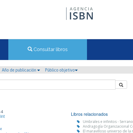
Consultar libros
Año de publicación
Público objetivo
-4
Libros relacionados
int
Umbrales e infinitos - Serrano
Andragogía Organizacional C
é
El maravilloso universo de la