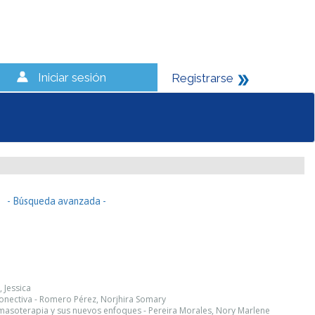
Iniciar sesión
Registrarse
- Búsqueda avanzada -
, Jessica
onectiva - Romero Pérez, Norjhira Somary
 masoterapia y sus nuevos enfoques - Pereira Morales, Nory Marlene