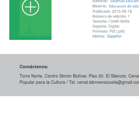
Editorial:
Sistemas Educati
Materia:
Educación de adu
Publicado:
2015-06-18
Número de edición:
1
Tamaño:
13485 KbKb
Soporte:
Digital
Formato:
Pdf (.pdf)
Idioma:
Español
Contáctenos:
Torre Norte, Centro Simón Bolívar, Piso 20. El Silencio. Cenal
Popular para la Cultura / Tel. cenal.isbnvenezuela@gmail.c