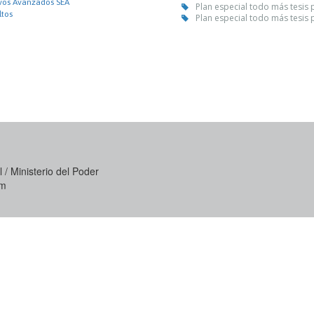
vos Avanzados SEA
Plan especial todo más tesis 
ltos
Plan especial todo más tesis 
 / Ministerio del Poder
om