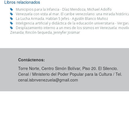
Libros relacionados
Municipios para la Infancia - Díaz Mendoza, Michael Adolfo
Venezuela con vista al mar. El caribe venezolano: una mirada históric
La Lucha Armada. Hablan 5 Jefes - Agustín Blanco Muñoz
Inteligencia artificial y didáctica de la educación universitaria - Verga
Desplazamiento interno a un mes de los sismos en Venezuela: movilid
Zenaida; Rincón-Sequeda, Jennyfer Josimar
Contáctenos:
Torre Norte, Centro Simón Bolívar, Piso 20. El Silencio.
Cenal / Ministerio del Poder Popular para la Cultura / Tel.
cenal.isbnvenezuela@gmail.com