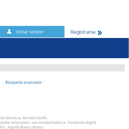
Iniciar sesión
Registrarse
- Búsqueda avanzada -
 Díaz Mendoza, Michael Adolfo
l caribe venezolano: una mirada histórica - Fundación Bigott
fes - Agustín Blanco Muñoz