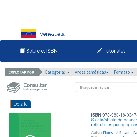
Venezuela
Sobre el ISBN
Tutoriales
Categorías
Áreas temáticas
Formato
Detalle
ISBN
978-980-18-0347
Sujeto/objeto de educac
reflexiones pedagógica
Autor:
Flores del Rosario, P