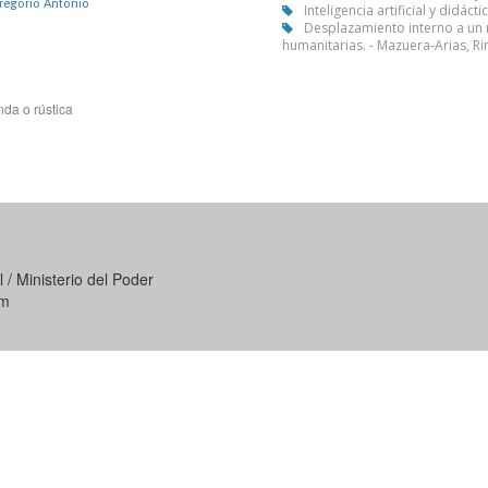
Gregorio Antonio
Inteligencia artificial y didác
Desplazamiento interno a un 
humanitarias. - Mazuera-Arias, R
da o rústica
 / Ministerio del Poder
om