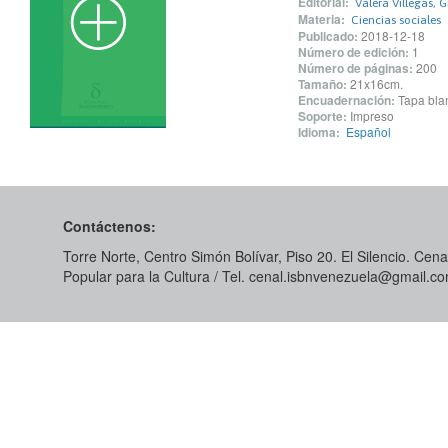
Editorial:
Valera Villegas, 
Materia:
Ciencias sociales
Publicado:
2018-12-18
Número de edición:
1
Número de páginas:
200
Tamaño:
21x16cm.
Encuadernación:
Tapa blan
Soporte:
Impreso
Idioma:
Español
Contáctenos:
Torre Norte, Centro Simón Bolívar, Piso 20. El Silencio. Cenal
Popular para la Cultura / Tel. cenal.isbnvenezuela@gmail.c