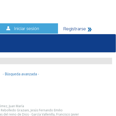
Iniciar sesión
Registrarse
- Búsqueda avanzada -
ómez, Juan María
- Rebolledo Graziani, Jesús Fernando Emilio
s del reino de Dios - García Vallenilla, Francisco Javier