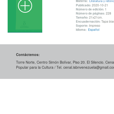
Materia:
Literatura y retóri
Publicado:
2020-10-21
Número de edición:
1
Número de páginas:
228
Tamaño:
21x21cm.
Encuadernación:
Tapa blan
Soporte:
Impreso
Idioma:
Español
Contáctenos:
Torre Norte, Centro Simón Bolívar, Piso 20. El Silencio. Cenal
Popular para la Cultura / Tel. cenal.isbnvenezuela@gmail.c