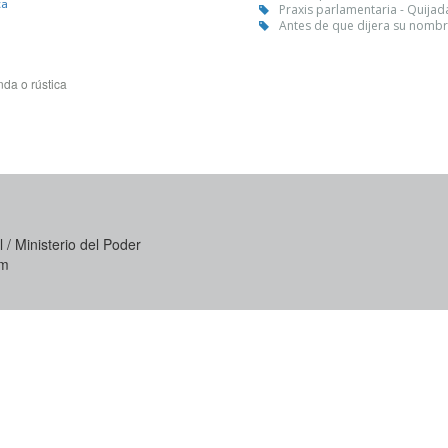
ca
Praxis parlamentaria - Quijad
Antes de que dijera su nombr
da o rústica
 / Ministerio del Poder
om