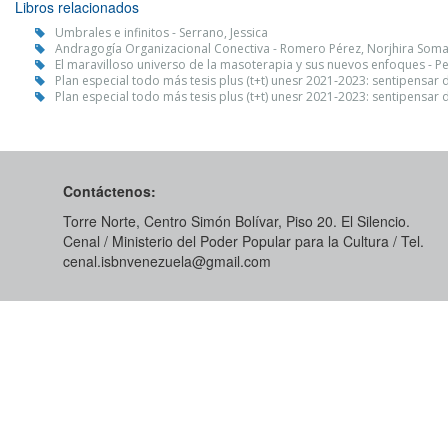
Libros relacionados
Umbrales e infinitos - Serrano, Jessica
Andragogía Organizacional Conectiva - Romero Pérez, Norjhira Soma
El maravilloso universo de la masoterapia y sus nuevos enfoques - P
Plan especial todo más tesis plus (t+t) unesr 2021‑2023: sentipensar
Plan especial todo más tesis plus (t+t) unesr 2021‑2023: sentipensar
Contáctenos:
Torre Norte, Centro Simón Bolívar, Piso 20. El Silencio.
Cenal / Ministerio del Poder Popular para la Cultura / Tel.
cenal.isbnvenezuela@gmail.com