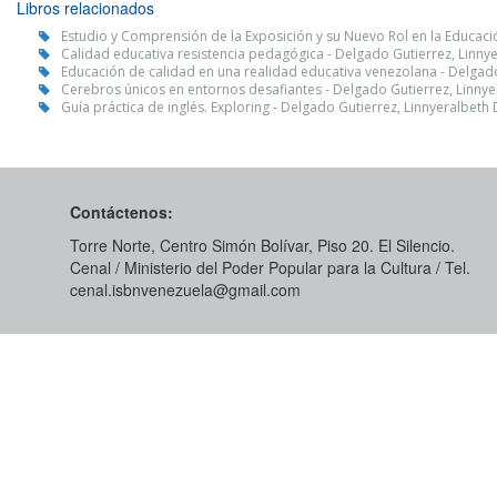
Libros relacionados
Estudio y Comprensión de la Exposición y su Nuevo Rol en la Educaci
Calidad educativa resistencia pedagógica - Delgado Gutierrez, Linn
Educación de calidad en una realidad educativa venezolana - Delgad
Cerebros únicos en entornos desafiantes - Delgado Gutierrez, Linny
Guía práctica de inglés. Exploring - Delgado Gutierrez, Linnyeralbet
Contáctenos:
Torre Norte, Centro Simón Bolívar, Piso 20. El Silencio.
Cenal / Ministerio del Poder Popular para la Cultura / Tel.
cenal.isbnvenezuela@gmail.com