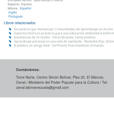
Encuadernación:
Soporte:
Impreso
Idioma:
Español
Inglés
Portugués
Libros relacionados
Encuentros que Humanizan: Comunidades de Aprendizaje en Acción 
Aspectos teóricos-prácticos para una educación ambiental transform
Enseñanzas de mi madre - Pérez Brizuela, Fanny Josefina
Aprendizaje personal en una vida de repitiente - Montaña Díaz, Víctor
El plástico un amigo letal - Del Puerto Puerchambud, Armando
Contáctenos:
Torre Norte, Centro Simón Bolívar, Piso 20. El Silencio.
Cenal / Ministerio del Poder Popular para la Cultura / Tel.
cenal.isbnvenezuela@gmail.com