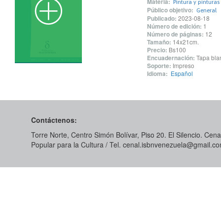
Materia:
Pintura y pinturas
Público objetivo:
General
Publicado:
2023-08-18
Número de edición:
1
Número de páginas:
12
Tamaño:
14x21cm.
Precio:
Bs100
Encuadernación:
Tapa blan
Soporte:
Impreso
Idioma:
Español
Contáctenos:
Torre Norte, Centro Simón Bolívar, Piso 20. El Silencio. Cenal
Popular para la Cultura / Tel. cenal.isbnvenezuela@gmail.c