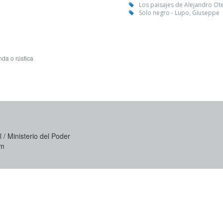
Los paisajes de Alejandro Ote
Solo negro - Lupo, Giuseppe
da o rústica
 / Ministerio del Poder
om