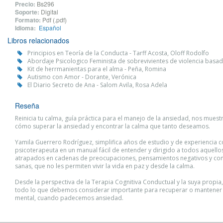
Precio:
Bs296
Soporte:
Digital
Formato:
Pdf (.pdf)
Idioma:
Español
Libros relacionados
Principios en Teoría de la Conducta - Tarff Acosta, Oloff Rodolfo
Abordaje Psicologico Feminista de sobrevivientes de violencia basa
Kit de herrmanientas para el alma - Peña, Romina
Autismo con Amor - Dorante, Verónica
El Diario Secreto de Ana - Salom Avila, Rosa Adela
Reseña
Reinicia tu calma, guía práctica para el manejo de la ansiedad, nos mues
cómo superar la ansiedad y encontrar la calma que tanto deseamos.
Yamila Guerrero Rodríguez, simplifica años de estudio y de experiencia
psicoterapeuta en un manual fácil de entender y dirigido a todos aquello
atrapados en cadenas de preocupaciones, pensamientos negativos y co
sanas, que no les permiten vivir la vida en paz y desde la calma.
Desde la perspectiva de la Terapia Cognitiva Conductual y la suya propia
todo lo que debemos considerar importante para recuperar o mantener 
mental, cuando padecemos ansiedad.