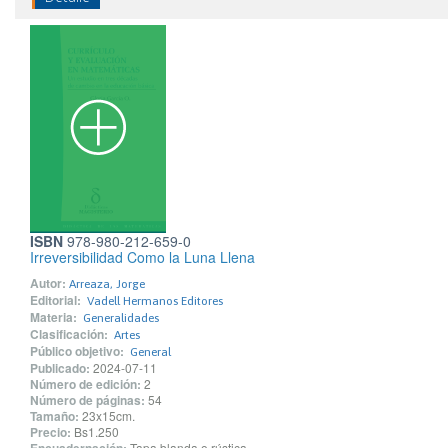
ISBN
978-980-212-659-0
Irreversibilidad Como la Luna Llena
Autor:
Arreaza, Jorge
Editorial:
Vadell Hermanos Editores
Materia:
Generalidades
Clasificación:
Artes
Público objetivo:
General
Publicado:
2024-07-11
Número de edición:
2
Número de páginas:
54
Tamaño:
23x15cm.
Precio:
Bs1.250
Tapa blanda o rústica