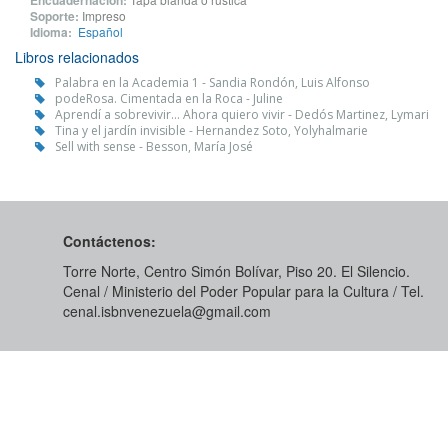
Encuadernación:
Soporte:
Impreso
Idioma:
Español
Libros relacionados
Palabra en la Academia 1 - Sandia Rondón, Luis Alfonso
podeRosa. Cimentada en la Roca - Juline
Aprendí a sobrevivir... Ahora quiero vivir - Dedós Martinez, Lymari
Tina y el jardín invisible - Hernandez Soto, Yolyhalmarie
Sell with sense - Besson, María José
Contáctenos:
Torre Norte, Centro Simón Bolívar, Piso 20. El Silencio.
Cenal / Ministerio del Poder Popular para la Cultura / Tel.
cenal.isbnvenezuela@gmail.com