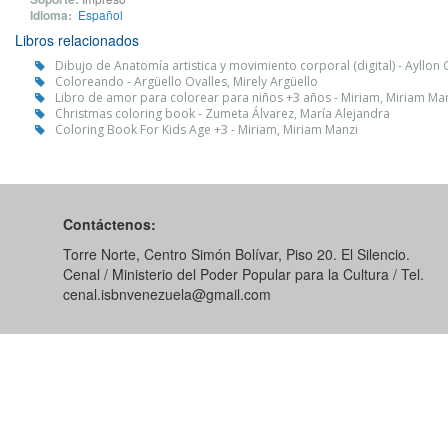
Idioma:
Español
Libros relacionados
Dibujo de Anatomía artistica y movimiento corporal (digital) - Ayllon
Coloreando - Argüello Ovalles, Mirely Argüello
Libro de amor para colorear para niños +3 años - Miriam, Miriam Ma
Christmas coloring book - Zumeta Álvarez, María Alejandra
Coloring Book For Kids Age +3 - Miriam, Miriam Manzi
Contáctenos:
Torre Norte, Centro Simón Bolívar, Piso 20. El Silencio.
Cenal / Ministerio del Poder Popular para la Cultura / Tel.
cenal.isbnvenezuela@gmail.com