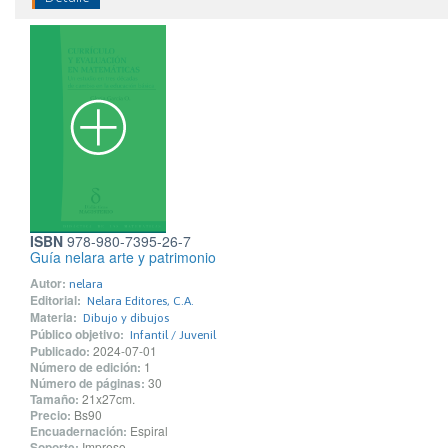
ISBN
978-980-7395-26-7
Guía nelara arte y patrimonio
Autor:
nelara
Editorial:
Nelara Editores, C.A.
Materia:
Dibujo y dibujos
Público objetivo:
Infantil / Juvenil
Publicado:
2024-07-01
Número de edición:
1
Número de páginas:
30
Tamaño:
21x27cm.
Precio:
Bs90
Encuadernación:
Espiral
Soporte:
Impreso