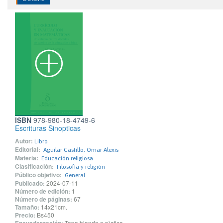
ISBN
978-980-18-4749-6
Escrituras Sinopticas
Autor:
Libro
Editorial:
Aguilar Castillo, Omar Alexis
Materia:
Educación religiosa
Clasificación:
Filosofía y religión
Público objetivo:
General
Publicado:
2024-07-11
Número de edición:
1
Número de páginas:
67
Tamaño:
14x21cm.
Precio:
Bs450
Tapa blanda o rústica