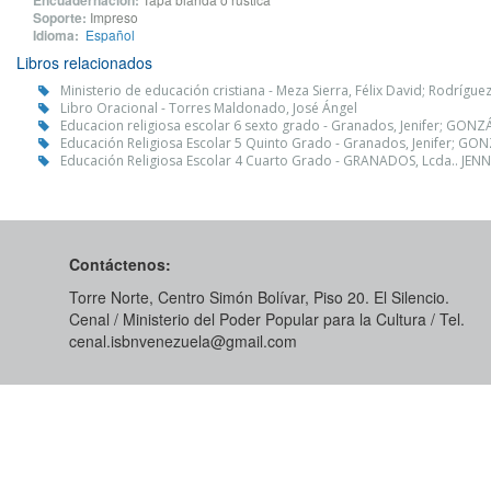
Encuadernación:
Soporte:
Impreso
Idioma:
Español
Libros relacionados
Ministerio de educación cristiana - Meza Sierra, Félix David; Rodríguez 
Libro Oracional - Torres Maldonado, José Ángel
Educacion religiosa escolar 6 sexto grado - Granados, Jenifer; GONZ
Educación Religiosa Escolar 5 Quinto Grado - Granados, Jenifer; GO
Educación Religiosa Escolar 4 Cuarto Grado - GRANADOS, Lcda.. JENNI
Contáctenos:
Torre Norte, Centro Simón Bolívar, Piso 20. El Silencio.
Cenal / Ministerio del Poder Popular para la Cultura / Tel.
cenal.isbnvenezuela@gmail.com