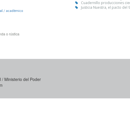
Cuadernillo producciones cie
Justicia Nuestra, el pacto del 
nal / académico
da o rústica
 / Ministerio del Poder
om