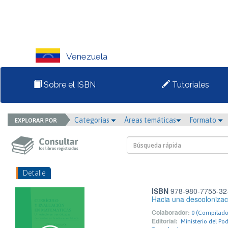
Venezuela
Sobre el ISBN
Tutoriales
Categorías
Áreas temáticas
Formato
Detalle
ISBN
978-980-7755-32
Hacia una descolonizac
Colaborador:
0 (Compilado
Editorial:
Ministerio del Po