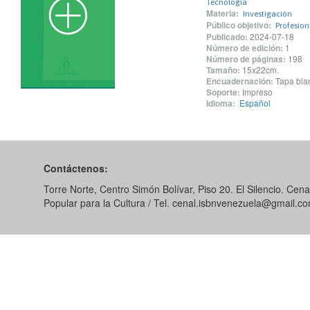
Tecnología
Materia:
Investigación
Público objetivo:
Profesio
Publicado:
2024-07-18
Número de edición:
1
Número de páginas:
198
Tamaño:
15x22cm.
Encuadernación:
Tapa blan
Soporte:
Impreso
Idioma:
Español
Contáctenos:
Torre Norte, Centro Simón Bolívar, Piso 20. El Silencio. Cenal
Popular para la Cultura / Tel. cenal.isbnvenezuela@gmail.c