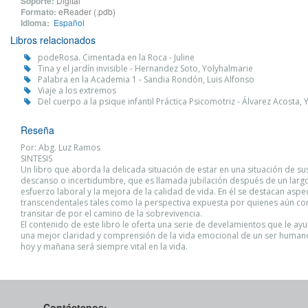
Soporte:
Digital
Formato:
eReader (.pdb)
Idioma:
Español
Libros relacionados
podeRosa. Cimentada en la Roca - Juline
Tina y el jardín invisible - Hernandez Soto, Yolyhalmarie
Palabra en la Academia 1 - Sandia Rondón, Luis Alfonso
Viaje a los extremos
Del cuerpo a la psique infantil Práctica Psicomotriz - Álvarez Acosta, 
Reseña
Por: Abg. Luz Ramos
SINTESIS
Un libro que aborda la delicada situación de estar en una situación de s
descanso o incertidumbre, que es llamada jubilación después de un larg
esfuerzo laboral y la mejora de la calidad de vida. En él se destacan aspe
transcendentales tales como la perspectiva expuesta por quienes aún con
transitar de por el camino de la sobrevivencia.
El contenido de este libro le oferta una serie de develamientos que le ay
una mejor claridad y comprensión de la vida emocional de un ser human
hoy y mañana será siempre vital en la vida.
Contáctenos: