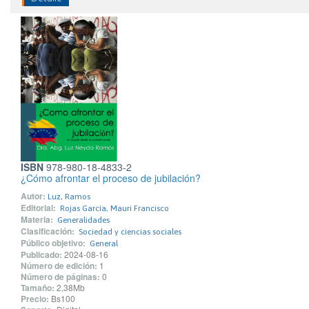
ISBN
978-980-18-4833-2
¿Cómo afrontar el proceso de jubilación?
Autor:
Luz, Ramos
Editorial:
Rojas García, Mauri Francisco
Materia:
Generalidades
Clasificación:
Sociedad y ciencias sociales
Público objetivo:
General
Publicado:
2024-08-16
Número de edición:
1
Número de páginas:
0
Tamaño:
2,38Mb
Precio:
Bs100