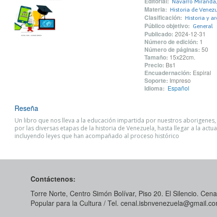
Editorial:
Navarro Miranda,
Materia:
Historia de Venez
Clasificación:
Historia y a
Público objetivo:
General
Publicado:
2024-12-31
Número de edición:
1
Número de páginas:
50
Tamaño:
15x22cm.
Precio:
Bs1
Encuadernación:
Espiral
Soporte:
Impreso
Idioma:
Español
Reseña
Un libro que nos lleva a la educación impartida por nuestros aborigenes,
por las diversas etapas de la historia de Venezuela, hasta llegar a la actua
incluyendo leyes que han acompañado al proceso histórico
Contáctenos:
Torre Norte, Centro Simón Bolívar, Piso 20. El Silencio. Cenal
Popular para la Cultura / Tel. cenal.isbnvenezuela@gmail.c