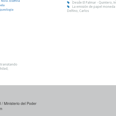
 Nora Josefina
Desde El Palmar - Quintero, I
uela
La emisión de papel moneda 
rqueología
Delfino, Carlos
 transitando
lidad,
 / Ministerio del Poder
om