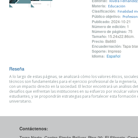
Editorial:
Rivera Fernández,
Materia:
Educación
Clasificación:
Finalidad mo
Público objetivo:
Profesio
Publicado:
2024-10-21
Número de edición:
1
Número de páginas:
75
Tamaño:
15.24x22.86cm.
Precio:
Bs660
Encuadernación:
Tapa blan
Soporte:
Impreso
Idioma:
Español
Reseña
A lo largo de estas páginas, se analizará cómo los valores éticos, sociales
técnicos son fundamentales para el ejercicio profesional de la ingeniería, 
con un impacto directo en la sociedad. El lector encontrará un análisis de
desafíos que enfrentan las instituciones en su esfuerzo por inculcar valor
estudiantes, y se propondrán estrategias para fortalecer esta formación 
universitario.
Contáctenos:
Torre Norte, Centro Simón Bolívar, Piso 20. El Silencio. Cenal