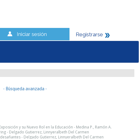
Iniciar sesión
Registrarse
- Búsqueda avanzada -
xposición y su Nuevo Rol en la Educación - Medina P., Ramón A.
oring - Delgado Gutierrez, Linnyeralbeth Del Carmen
desafiantes - Delgado Gutierrez, Linnyeralbeth Del Carmen