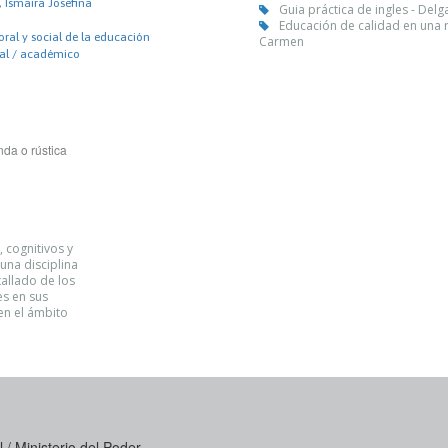
 Ismaira Josefina
Guia práctica de ingles - Del
Educación de calidad en una r
ral y social de la educación
Carmen
nal / académico
da o rústica
, cognitivos y
una disciplina
tallado de los
es en sus
en el ámbito
 / Ministerio del Poder