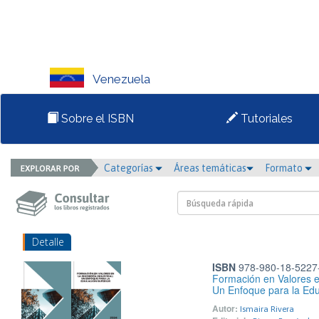
Venezuela
Sobre el ISBN
Tutoriales
Categorías
Áreas temáticas
Formato
Detalle
ISBN
978-980-18-5227
Formación en Valores en
Un Enfoque para la Edu
Autor:
Ismaira Rivera