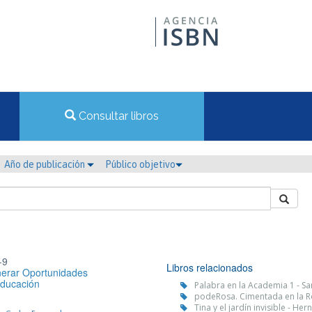
Consultar libros
Año de publicación
Público objetivo
-9
Libros relacionados
erar Oportunidades
Educación
Palabra en la Academia 1 - S
podeRosa. Cimentada en la Ro
Tina y el jardín invisible - H