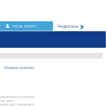
Iniciar sesión
Registrarse
- Búsqueda avanzada -
andia Rondón, Luis Alfonso
ca - Juline
ernandez Soto, Yolyhalmarie