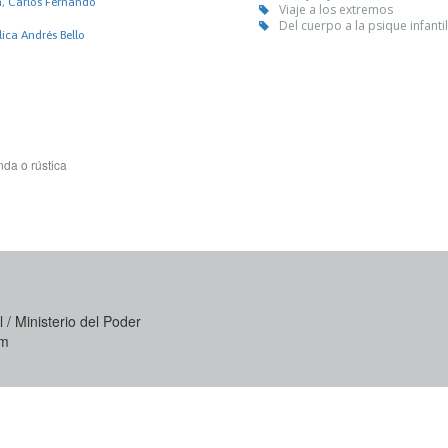
a, Carlos Fernando
Viaje a los extremos
Del cuerpo a la psique infanti
ica Andrés Bello
da o rústica
 / Ministerio del Poder
om