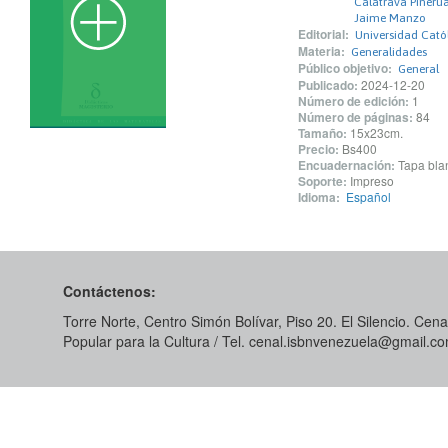
Calatrava Piñerú
Jaime Manzo
Editorial:
Universidad Catól
Materia:
Generalidades
Público objetivo:
General
Publicado:
2024-12-20
Número de edición:
1
Número de páginas:
84
Tamaño:
15x23cm.
Precio:
Bs400
Encuadernación:
Tapa blan
Soporte:
Impreso
Idioma:
Español
Contáctenos:
Torre Norte, Centro Simón Bolívar, Piso 20. El Silencio. Cenal
Popular para la Cultura / Tel. cenal.isbnvenezuela@gmail.c