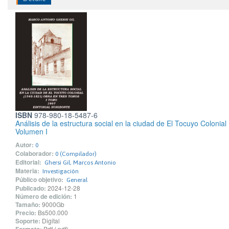
ISBN
978-980-18-5487-6
Análisis de la estructura social en la ciudad de El Tocuyo Colonia
Volumen I
Autor:
0
Colaborador:
0 (Compilador)
Editorial:
Ghersi Gil, Marcos Antonio
Materia:
Investigación
Público objetivo:
General
Publicado:
2024-12-28
Número de edición:
1
Tamaño:
9000Gb
Precio:
Bs500.000
Soporte:
Digital
Formato:
Pdf (.pdf)