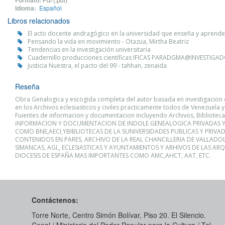
Idioma:
Español
Libros relacionados
El acto docente andragógico en la universidad que enseña y aprende 
Pensando la vida en movimiento - Otazua, Mirtha Beatriz
Tendencias en la investigación universitaria
Cuadernillo producciones científicas IFICAS PARADGMA@INVESTIGADOR
Justicia Nuestra, el pacto del 99 - tahhan, zenaida
Reseña
Obra Genalogica y escogida completa del autor basada en investigacion
en los Archivos eclesiasticos y civiles practicamente todos de Venezuela y
Fuientes de informacion y documentacion incluyendo Archivos, Biblioteca
iNFORMACION Y DOCUMENTACION DE INDOLE GENEALOGICA PRIVADAS Y
COMO BNE,AECI,YBIBLIOTECAS DE LA SUNIVERSIDADES PUBLICAS Y PRIVA
CONTENIDOS EN PARES, ARCHIVO DE LA REAL CHANCILLERIA DE VALLADOL
SIMANCAS, AGI,, ECLESIASTICAS Y AYUNTAMIENTOS Y ARHIVOS DE LAS ARQ
DIOCESIS DE ESPAÑA MAS IMPORTANTES COMO AMC,AHCT, AAT, ETC.
Contáctenos:
Torre Norte, Centro Simón Bolívar, Piso 20. El Silencio.
Cenal / Ministerio del Poder Popular para la Cultura / Tel.