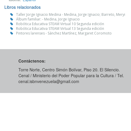
Libros relacionados
Taller Jorge Ignacio Medina - Medina, Jorge Ignacio; Barreto, Meryi
Álbum familiar: - Medina, Jorge Ignacio
Robótica Educativa STEAM Virtual 10 Segunda edición
Robótica Educativa STEAM Virtual 13 Segunda edición
Pintores larenses - Sánchez Martínez, Margaret Coromoto
Contáctenos:
Torre Norte, Centro Simón Bolívar, Piso 20. El Silencio.
Cenal / Ministerio del Poder Popular para la Cultura / Tel.
cenal.isbnvenezuela@gmail.com