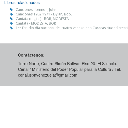
Libros relacionados
Canciones - Lennon, John
Canciones 1962 1971 - Dylan, Bob,
Cantata (digital) - BOR, MODESTA
Cantata - MODESTA, BOR
1er Estudio día nacional del cuatro venezolano Caracas ciudad creati
Contáctenos:
Torre Norte, Centro Simón Bolívar, Piso 20. El Silencio.
Cenal / Ministerio del Poder Popular para la Cultura / Tel.
cenal.isbnvenezuela@gmail.com