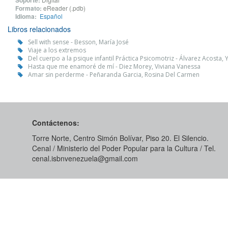
Soporte:
Formato:
eReader (.pdb)
Idioma:
Español
Libros relacionados
Sell with sense - Besson, María José
Viaje a los extremos
Del cuerpo a la psique infantil Práctica Psicomotriz - Álvarez Acosta, 
Hasta que me enamoré de mí - Diez Morey, Viviana Vanessa
Amar sin perderme - Peñaranda Garcia, Rosina Del Carmen
Contáctenos:
Torre Norte, Centro Simón Bolívar, Piso 20. El Silencio.
Cenal / Ministerio del Poder Popular para la Cultura / Tel.
cenal.isbnvenezuela@gmail.com