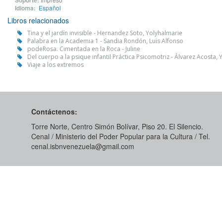
Soporte:
Idioma:
Español
Libros relacionados
Tina y el jardín invisible - Hernandez Soto, Yolyhalmarie
Palabra en la Academia 1 - Sandia Rondón, Luis Alfonso
podeRosa. Cimentada en la Roca - Juline
Del cuerpo a la psique infantil Práctica Psicomotriz - Álvarez Acosta, 
Viaje a los extremos
Contáctenos:
Torre Norte, Centro Simón Bolívar, Piso 20. El Silencio.
Cenal / Ministerio del Poder Popular para la Cultura / Tel.
cenal.isbnvenezuela@gmail.com