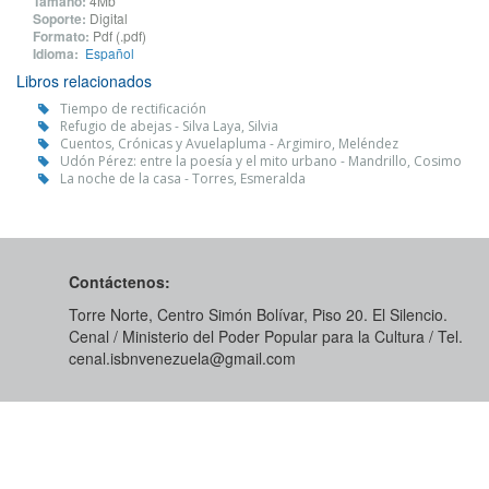
Tamaño:
4Mb
Soporte:
Digital
Formato:
Pdf (.pdf)
Idioma:
Español
Libros relacionados
Tiempo de rectificación
Refugio de abejas - Silva Laya, Silvia
Cuentos, Crónicas y Avuelapluma - Argimiro, Meléndez
Udón Pérez: entre la poesía y el mito urbano - Mandrillo, Cosimo
La noche de la casa - Torres, Esmeralda
Contáctenos:
Torre Norte, Centro Simón Bolívar, Piso 20. El Silencio.
Cenal / Ministerio del Poder Popular para la Cultura / Tel.
cenal.isbnvenezuela@gmail.com