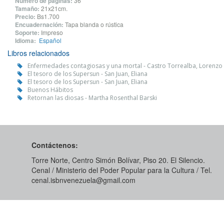
Número de páginas:
36
Tamaño:
21x21cm.
Precio:
Bs1.700
Encuadernación:
Tapa blanda o rústica
Soporte:
Impreso
Idioma:
Español
Libros relacionados
Enfermedades contagiosas y una mortal - Castro Torrealba, Lorenzo 
El tesoro de los Supersun - San Juan, Eliana
El tesoro de los Supersun - San Juan, Eliana
Buenos Hábitos
Retornan las diosas - Martha Rosenthal Barski
Contáctenos:
Torre Norte, Centro Simón Bolívar, Piso 20. El Silencio.
Cenal / Ministerio del Poder Popular para la Cultura / Tel.
cenal.isbnvenezuela@gmail.com