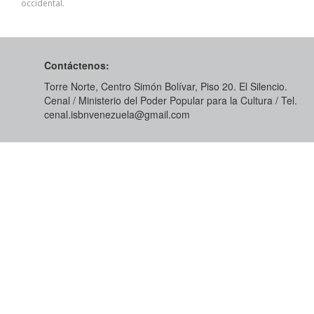
occidental.
Contáctenos:
Torre Norte, Centro Simón Bolívar, Piso 20. El Silencio.
Cenal / Ministerio del Poder Popular para la Cultura / Tel.
cenal.isbnvenezuela@gmail.com