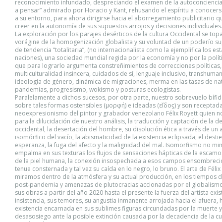
reconocimiento infundado, despreciando el examen de la autoconciencia,
a pensar” admirado por Horacio y Kant, rehusando el espíritu a conocers
a su entorno, para ahora dirigirse hacia el aborregamiento publicitario q
creer en la autonomía de sus supuestos arrojos y decisiones individuales
La exploración por los parajes desérticos de la cultura Occidental se topa
vorágine de la homogenización globalista y su voluntad de un poderío s
de tendencia “totalitaria”, (no internacionalista como la ejemplifica los es
naciones), una sociedad mundial regida por la economía y no por la polít
que para lograrlo argumenta constreñimientos de correcciones políticas,
multiculturalidad insincera, cuidados de sí, lenguaje inclusivo, transhuma
ideología de género, dinámica de migraciones, merma en las tasas de nat
pandemias, progresismo, wokismo y posturas ecologistas.
Paralelamente a dichos sucesos, por otra parte, nuestro sobrevuelo bífi
sobre tales formas ostensibles (μορφή) e ideadas (εῐδοϛ) y son receptada
neoexpresionismo del pintor y grabador venezolano Félix Royett quien n
para la dilucidación de nuestro análisis, la traducción y captación de la 
occidental, la desertación del hombre, su disolución ética a través de un 
isomórfico del vacío, la abismaticidad de la existencia eclipsada, el destie
esperanza, la fuga del afecto y la malignidad del mal. Isomorfismo no mi
empalma en sus texturas los flujos de sensaciones hápticas de la escamo
de la piel humana, la conexión insospechada a esos campos ensombrecid
tenue consternada y tal vez su caída en lo negro, lo bruno. El arte de Félix 
miramos dentro de la atmósfera y su actual producción, en los tiempos 
post-pandemia y amenazas de plutocracias accionadas por el globalismo,
sus obras a partir del año 2020 hasta el presente la fuerza del artista exist
insistencia, sus temores, su angustia inmanente arrojada hacia el afuera, h
existencia encarnada en sus sublimes figuras circundadas por la muerte y
desasosiego ante la posible extinción causada por la decadencia de la cu