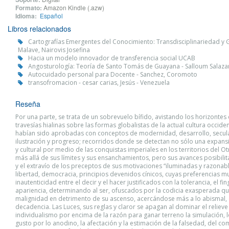
Formato:
Amazon Kindle (.azw)
Idioma:
Español
Libros relacionados
Cartografías Emergentes del Conocimiento: Transdisciplinariedad y G
Malave, Nairovis Josefina
Hacia un modelo innovador de transferencia social UCAB
Angosturología: Teoría de Santo Tomás de Guayana - Salloum Salazar,
Autocuidado personal para Docente - Sanchez, Coromoto
transofromacion - cesar carias, Jesús - Venezuela
Reseña
Por una parte, se trata de un sobrevuelo bífido, avistando los horizontes 
travesías hialinas sobre las formas globalistas de la actual cultura occide
habían sido aprobadas con conceptos de modernidad, desarrollo, secul
ilustración y progreso; recorridos donde se detectan no sólo una expans
y cultural por medio de las conquistas imperiales en los territorios del 
más allá de sus límites y sus ensanchamientos, pero sus avances posibilit
y el extravío de los preceptos de sus motivaciones “iluminadas y razonabl
libertad, democracia, principios devenidos cínicos, cuyas preferencias m
inautenticidad entre el decir y el hacer justificados con la tolerancia, el fin
apariencia, determinando al ser, ofuscados por la codicia exasperada qu
malignidad en detrimento de su ascenso, acercándose más a lo abismal, el
decadencia. Las Luces, sus reglas y claror se apagan al dominar el relieve
individualismo por encima de la razón para ganar terreno la simulación, l
gusto por lo anodino, la afectación y la estimación de la falsedad, del com