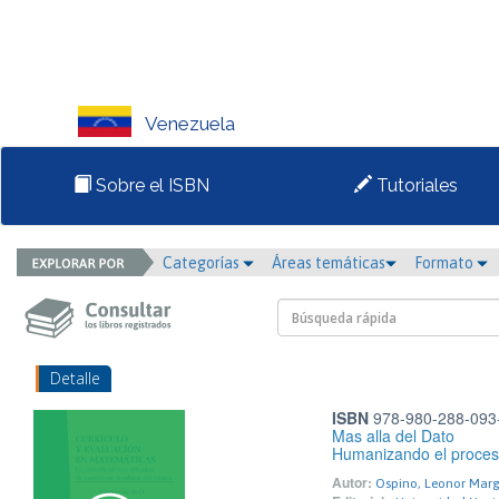
Venezuela
Sobre el ISBN
Tutoriales
Categorías
Áreas temáticas
Formato
Detalle
ISBN
978-980-288-093
Mas alla del Dato
Humanizando el proces
Autor:
Ospino, Leonor Marg