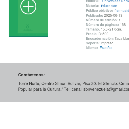
Editorial:
Universidad Naci
Materia:
Educación
Público objetivo:
Formació
Publicado:
2025-06-13
Número de edición:
1
Número de páginas:
168
Tamaño:
15.5x21.0cm.
Precio:
Bs500
Encuadernación:
Tapa blan
Soporte:
Impreso
Idioma:
Español
Contáctenos:
Torre Norte, Centro Simón Bolívar, Piso 20. El Silencio. Cenal
Popular para la Cultura / Tel. cenal.isbnvenezuela@gmail.c