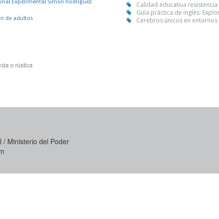
onal Experimental Simón Rodríguez
Calidad educativa resistenci
Guía práctica de inglés. Expl
n de adultos
Cerebros únicos en entornos 
da o rústica
 / Ministerio del Poder
om