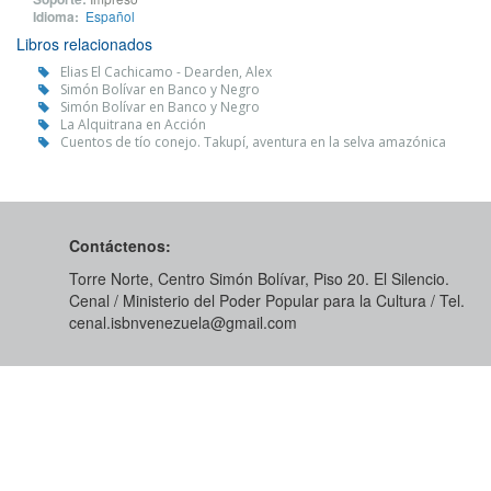
Idioma:
Español
Libros relacionados
Elias El Cachicamo - Dearden, Alex
Simón Bolívar en Banco y Negro
Simón Bolívar en Banco y Negro
La Alquitrana en Acción
Cuentos de tío conejo. Takupí, aventura en la selva amazónica
Contáctenos:
Torre Norte, Centro Simón Bolívar, Piso 20. El Silencio.
Cenal / Ministerio del Poder Popular para la Cultura / Tel.
cenal.isbnvenezuela@gmail.com