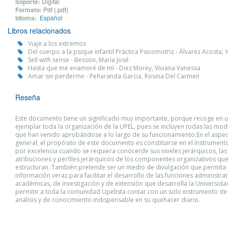
Soporte:
Digital
Formato:
Pdf (.pdf)
Idioma:
Español
Libros relacionados
Viaje a los extremos
Del cuerpo a la psique infantil Práctica Psicomotriz - Álvarez Acosta, 
Sell with sense - Besson, María José
Hasta que me enamoré de mí - Diez Morey, Viviana Vanessa
Amar sin perderme - Peñaranda Garcia, Rosina Del Carmen
Reseña
Este documento tiene un significado muy importante, porque recoge en u
ejemplar toda la organización de la UPEL, pues se incluyen todas las mod
que han venido aprobándose a lo largo de su funcionamiento.En el aspe
general, el propósito de este documento es constituirse en el instrument
por excelencia cuando se requiera conocerde sus niveles jerárquicos, las
atribuciones y perfiles jerárquicos de los componentes organizativos que
estructuran. También pretende ser un medio de divulgación que permita
información veraz para facilitar el desarrollo de las funciones administrat
académicas, de investigación y de extensión que desarrolla la Universida
permitir a toda la comunidad Upelista contar con un solo instrumento de 
análisis y de conocimiento indispensable en su quehacer diario.