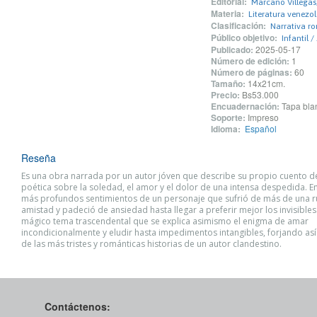
Editorial:
Marcano Villegas,
Materia:
Literatura venezo
Clasificación:
Narrativa ro
Público objetivo:
Infantil /
Publicado:
2025-05-17
Número de edición:
1
Número de páginas:
60
Tamaño:
14x21cm.
Precio:
Bs53.000
Encuadernación:
Tapa blan
Soporte:
Impreso
Idioma:
Español
Reseña
Es una obra narrada por un autor jóven que describe su propio cuento 
poética sobre la soledad, el amor y el dolor de una intensa despedida. E
más profundos sentimientos de un personaje que sufrió de más de una r
amistad y padeció de ansiedad hasta llegar a preferir mejor los invisibles
mágico tema trascendental que se explica asimismo el enigma de amar
incondicionalmente y eludir hasta impedimentos intangibles, forjando así
de las más tristes y románticas historias de un autor clandestino.
Contáctenos: