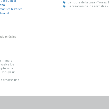
 José Daniel
La noche de la casa - Torres,
lana
La creación de los animales - 
mántica histórica
 Juvenil
da o rústica
de manera
nvuelve los
uptura de
. Incluye un
 a crearse una