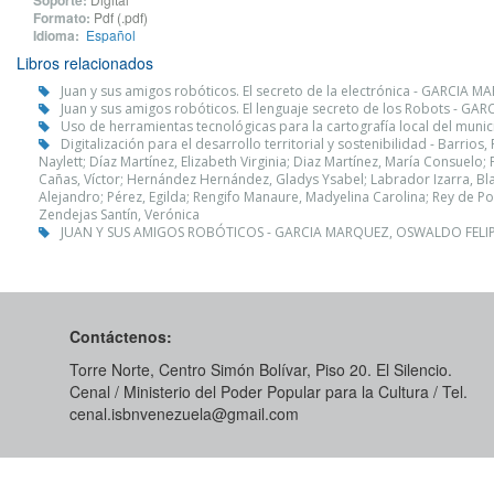
Soporte:
Formato:
Pdf (.pdf)
Idioma:
Español
Libros relacionados
Juan y sus amigos robóticos. El secreto de la electrónica - GARCIA
Juan y sus amigos robóticos. El lenguaje secreto de los Robots - 
Uso de herramientas tecnológicas para la cartografía local del muni
Digitalización para el desarrollo territorial y sostenibilidad - Barrio
Naylett; Díaz Martínez, Elizabeth Virginia; Diaz Martínez, María Consuelo
Cañas, Víctor; Hernández Hernández, Gladys Ysabel; Labrador Izarra, Blan
Alejandro; Pérez, Egilda; Rengifo Manaure, Madyelina Carolina; Rey de Pol
Zendejas Santín, Verónica
JUAN Y SUS AMIGOS ROBÓTICOS - GARCIA MARQUEZ, OSWALDO FELI
Contáctenos:
Torre Norte, Centro Simón Bolívar, Piso 20. El Silencio.
Cenal / Ministerio del Poder Popular para la Cultura / Tel.
cenal.isbnvenezuela@gmail.com