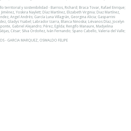
lo territorial y sostenibilidad - Barrios, Richard; Braca Tovar, Rafael Enrique;
iménez, Yoskira Naylett; Díaz Martínez, Elizabeth Virginia; Diaz Martínez,
dez, Angel Andrés; García Luna Villagrán, Georgina Alicia; Gasparrini
ez, Gladys Ysabel; Labrador Izarra, Blanca Ninoska; Liévanos Díaz, Jocelyn
Aponte, Gabriel Alejandro; Pérez, Egilda; Rengifo Manaure, Madyelina
Séijas, César; Silva Ordoñez, Iván Fernando; Spano Cabello, Valeria del Valle;
OS - GARCIA MARQUEZ, OSWALDO FELIPE