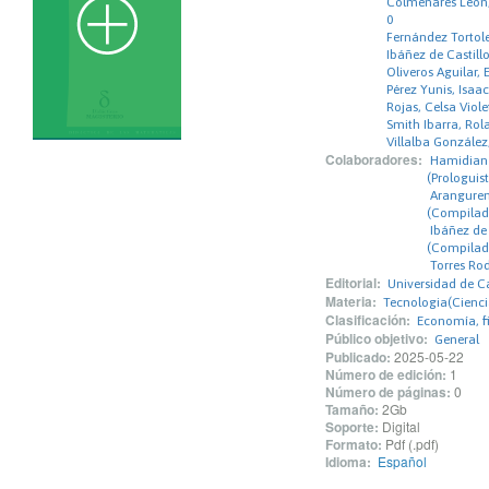
Colmenares León,
0
Fernández Tortole
Ibáñez de Castill
Oliveros Aguilar, 
Pérez Yunis, Isaa
Rojas, Celsa Viole
Smith Ibarra, Ro
Villalba González
Colaboradores:
Hamidian 
(Prologuis
Aranguren
(Compilad
Ibáñez de
(Compilad
Torres Rod
Editorial:
Universidad de 
Materia:
Tecnologia(Cienci
Clasificación:
Economía, f
Público objetivo:
General
Publicado:
2025-05-22
Número de edición:
1
Número de páginas:
0
Tamaño:
2Gb
Soporte:
Digital
Formato:
Pdf (.pdf)
Idioma:
Español