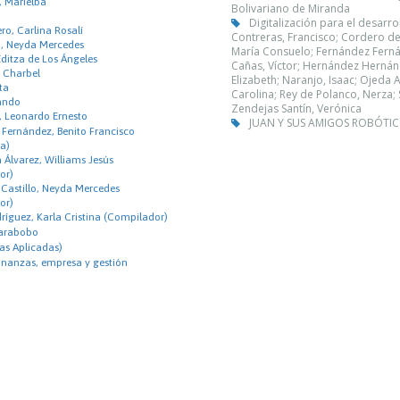
 Marielba
Bolivariano de Miranda
Digitalización para el desarrol
ro, Carlina Rosalí
Contreras, Francisco; Cordero de J
o, Neyda Mercedes
María Consuelo; Fernández Fernán
Editza de Los Ángeles
Cañas, Víctor; Hernández Hernánd
c Charbel
Elizabeth; Naranjo, Isaac; Ojeda 
ta
Carolina; Rey de Polanco, Nerza; 
lando
Zendejas Santín, Verónica
, Leonardo Ernesto
JUAN Y SUS AMIGOS ROBÓTIC
Fernández, Benito Francisco
ta)
 Álvarez, Williams Jesús
or)
 Castillo, Neyda Mercedes
or)
ríguez, Karla Cristina (Compilador)
Carabobo
as Aplicadas)
inanzas, empresa y gestión