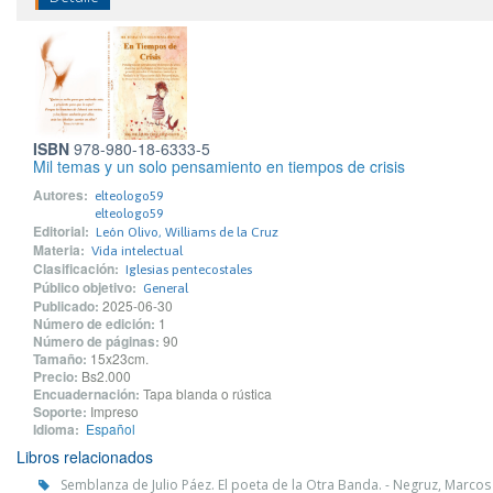
ISBN
978-980-18-6333-5
Mil temas y un solo pensamiento en tiempos de crisis
Autores:
elteologo59
elteologo59
Editorial:
León Olivo, Williams de la Cruz
Materia:
Vida intelectual
Clasificación:
Iglesias pentecostales
Público objetivo:
General
Publicado:
2025-06-30
Número de edición:
1
Número de páginas:
90
Tamaño:
15x23cm.
Precio:
Bs2.000
Encuadernación:
Tapa blanda o rústica
Soporte:
Impreso
Idioma:
Español
Libros relacionados
Semblanza de Julio Páez. El poeta de la Otra Banda. - Negruz, Marco