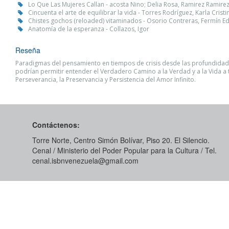
Lo Que Las Mujeres Callan - acosta Nino; Delia Rosa, Ramirez Ramire
Cincuenta el arte de equilibrar la vida - Torres Rodríguez, Karla Cristi
Chistes gochos (reloaded) vitaminados - Osorio Contreras, Fermín 
Anatomía de la esperanza - Collazos, Igor
Reseña
Paradigmas del pensamiento en tiempos de crisis desde las profundidad
podrían permitir entender el Verdadero Camino a la Verdad y a la Vida a 
Perseverancia, la Preservancia y Persistencia del Amor Infinito.
Contáctenos:
Torre Norte, Centro Simón Bolívar, Piso 20. El Silencio.
Cenal / Ministerio del Poder Popular para la Cultura / Tel.
cenal.isbnvenezuela@gmail.com