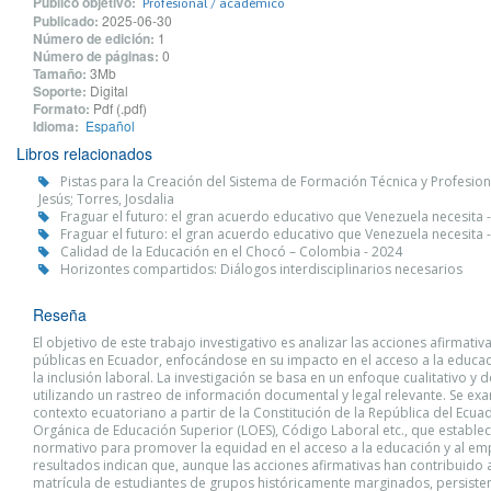
Público objetivo:
Profesional / académico
Publicado:
2025-06-30
Número de edición:
1
Número de páginas:
0
Tamaño:
3Mb
Soporte:
Digital
Formato:
Pdf (.pdf)
Idioma:
Español
Libros relacionados
Pistas para la Creación del Sistema de Formación Técnica y Profesion
Jesús; Torres, Josdalia
Fraguar el futuro: el gran acuerdo educativo que Venezuela necesit
Fraguar el futuro: el gran acuerdo educativo que Venezuela necesit
Calidad de la Educación en el Chocó – Colombia - 2024
Horizontes compartidos: Diálogos interdisciplinarios necesarios
Reseña
El objetivo de este trabajo investigativo es analizar las acciones afirmativa
públicas en Ecuador, enfocándose en su impacto en el acceso a la educac
la inclusión laboral. La investigación se basa en un enfoque cualitativo y d
utilizando un rastreo de información documental y legal relevante. Se exa
contexto ecuatoriano a partir de la Constitución de la República del Ecua
Orgánica de Educación Superior (LOES), Código Laboral etc., que establ
normativo para promover la equidad en el acceso a la educación y al em
resultados indican que, aunque las acciones afirmativas han contribuido 
matrícula de estudiantes de grupos históricamente marginados, persiste