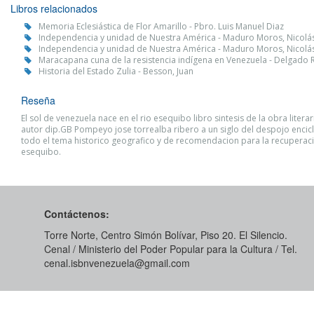
Libros relacionados
Memoria Eclesiástica de Flor Amarillo - Pbro. Luis Manuel Diaz
Independencia y unidad de Nuestra América - Maduro Moros, Nicolá
Independencia y unidad de Nuestra América - Maduro Moros, Nicolá
Maracapana cuna de la resistencia indígena en Venezuela - Delgado 
Historia del Estado Zulia - Besson, Juan
Reseña
El sol de venezuela nace en el rio esequibo libro sintesis de la obra liter
autor dip.GB Pompeyo jose torrealba ribero a un siglo del despojo enci
todo el tema historico geografico y de recomendacion para la recuperac
esequibo.
Contáctenos:
Torre Norte, Centro Simón Bolívar, Piso 20. El Silencio.
Cenal / Ministerio del Poder Popular para la Cultura / Tel.
cenal.isbnvenezuela@gmail.com