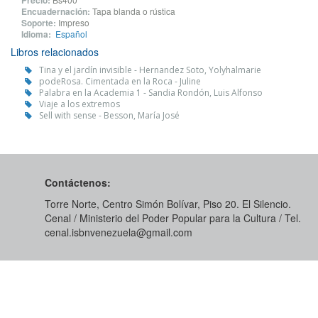
Precio:
Encuadernación:
Tapa blanda o rústica
Soporte:
Impreso
Idioma:
Español
Libros relacionados
Tina y el jardín invisible - Hernandez Soto, Yolyhalmarie
podeRosa. Cimentada en la Roca - Juline
Palabra en la Academia 1 - Sandia Rondón, Luis Alfonso
Viaje a los extremos
Sell with sense - Besson, María José
Contáctenos:
Torre Norte, Centro Simón Bolívar, Piso 20. El Silencio.
Cenal / Ministerio del Poder Popular para la Cultura / Tel.
cenal.isbnvenezuela@gmail.com