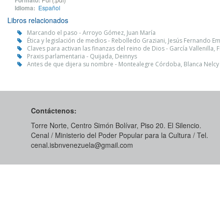
Formato:
Idioma:
Español
Libros relacionados
Marcando el paso - Arroyo Gómez, Juan María
Ética y legislación de medios - Rebolledo Graziani, Jesús Fernando Em
Claves para activan las finanzas del reino de Dios - García Vallenilla, 
Praxis parlamentaria - Quijada, Deinnys
Antes de que dijera su nombre - Montealegre Córdoba, Blanca Nelcy
Contáctenos:
Torre Norte, Centro Simón Bolívar, Piso 20. El Silencio.
Cenal / Ministerio del Poder Popular para la Cultura / Tel.
cenal.isbnvenezuela@gmail.com