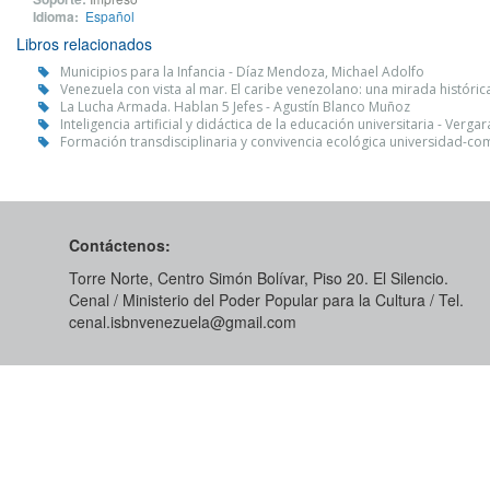
Idioma:
Español
Libros relacionados
Municipios para la Infancia - Díaz Mendoza, Michael Adolfo
Venezuela con vista al mar. El caribe venezolano: una mirada históric
La Lucha Armada. Hablan 5 Jefes - Agustín Blanco Muñoz
Inteligencia artificial y didáctica de la educación universitaria - Verga
Formación transdisciplinaria y convivencia ecológica universidad-com
Contáctenos:
Torre Norte, Centro Simón Bolívar, Piso 20. El Silencio.
Cenal / Ministerio del Poder Popular para la Cultura / Tel.
cenal.isbnvenezuela@gmail.com