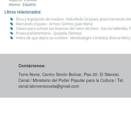
Idioma:
Español
Libros relacionados
Ética y legislación de medios - Rebolledo Graziani, Jesús Fernando Em
Marcando el paso - Arroyo Gómez, Juan María
Claves para activan las finanzas del reino de Dios - García Vallenilla, 
Praxis parlamentaria - Quijada, Deinnys
Antes de que dijera su nombre - Montealegre Córdoba, Blanca Nelcy
Contáctenos:
Torre Norte, Centro Simón Bolívar, Piso 20. El Silencio.
Cenal / Ministerio del Poder Popular para la Cultura / Tel.
cenal.isbnvenezuela@gmail.com