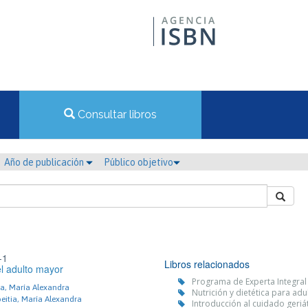
Consultar libros
Año de publicación
Público objetivo
-1
Libros relacionados
el adulto mayor
Programa de Experta Integral 
ia, María Alexandra
Nutrición y dietética para ad
eitia, María Alexandra
Introducción al cuidado geriá