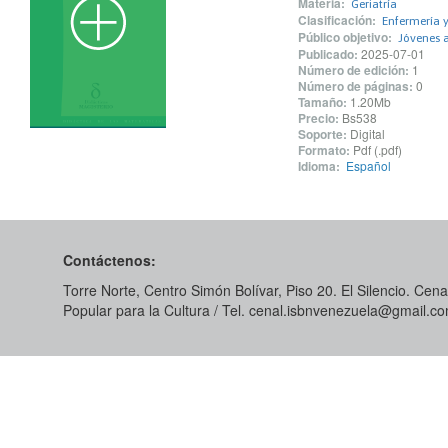
Materia:
Geriatría
Clasificación:
Enfermería 
Público objetivo:
Jóvenes 
Publicado:
2025-07-01
Número de edición:
1
Número de páginas:
0
Tamaño:
1.20Mb
Precio:
Bs538
Soporte:
Digital
Formato:
Pdf (.pdf)
Idioma:
Español
Contáctenos:
Torre Norte, Centro Simón Bolívar, Piso 20. El Silencio. Cenal
Popular para la Cultura / Tel. cenal.isbnvenezuela@gmail.c