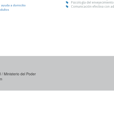
Psicología del envejecimiento
y ayuda a domicilio
Comunicación efectiva con ad
adultos
 / Ministerio del Poder
om