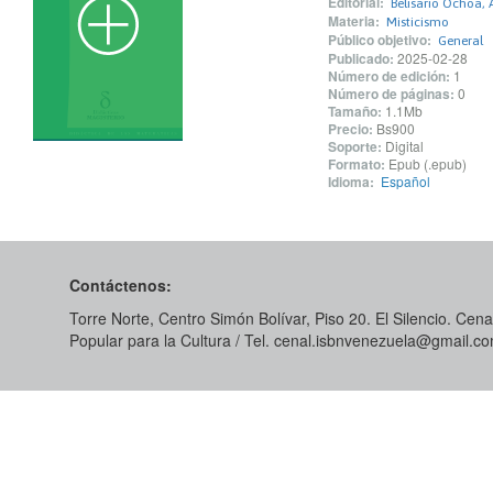
Editorial:
Belisario Ochoa, 
Materia:
Misticismo
Público objetivo:
General
Publicado:
2025-02-28
Número de edición:
1
Número de páginas:
0
Tamaño:
1.1Mb
Precio:
Bs900
Soporte:
Digital
Formato:
Epub (.epub)
Idioma:
Español
Contáctenos:
Torre Norte, Centro Simón Bolívar, Piso 20. El Silencio. Cenal
Popular para la Cultura / Tel. cenal.isbnvenezuela@gmail.c