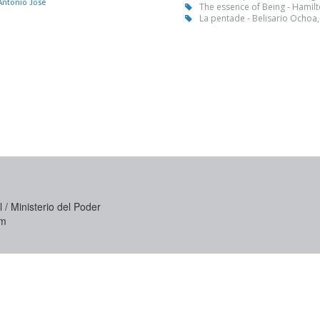
Antonio José
The essence of Being - Hamil
La pentade - Belisario Ochoa,
 / Ministerio del Poder
om