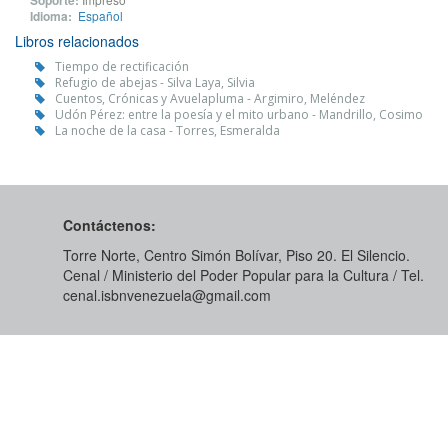
Soporte:
Idioma:
Español
Libros relacionados
Tiempo de rectificación
Refugio de abejas - Silva Laya, Silvia
Cuentos, Crónicas y Avuelapluma - Argimiro, Meléndez
Udón Pérez: entre la poesía y el mito urbano - Mandrillo, Cosimo
La noche de la casa - Torres, Esmeralda
Contáctenos:
Torre Norte, Centro Simón Bolívar, Piso 20. El Silencio.
Cenal / Ministerio del Poder Popular para la Cultura / Tel.
cenal.isbnvenezuela@gmail.com