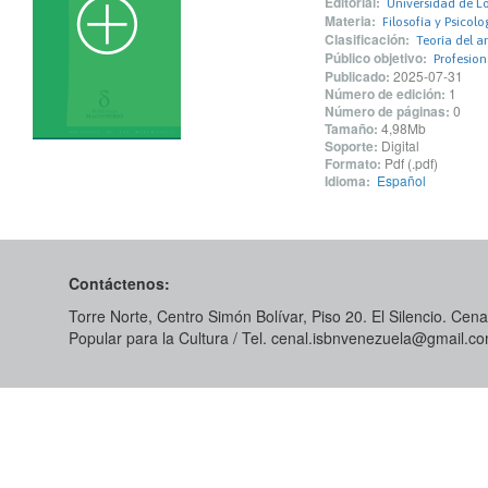
Editorial:
Universidad de L
Materia:
Filosofía y Psicolo
Clasificación:
Teoría del ar
Público objetivo:
Profesio
Publicado:
2025-07-31
Número de edición:
1
Número de páginas:
0
Tamaño:
4,98Mb
Soporte:
Digital
Formato:
Pdf (.pdf)
Idioma:
Español
Contáctenos:
Torre Norte, Centro Simón Bolívar, Piso 20. El Silencio. Cenal
Popular para la Cultura / Tel. cenal.isbnvenezuela@gmail.c