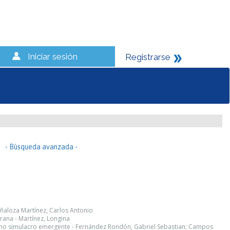
Iniciar sesión
Registrarse
- Búsqueda avanzada -
eñaloza Martínez, Carlos Antonio
ana - Martínez, Longina
omo simulacro emergente - Fernández Rondón, Gabriel Sebastian; Campos