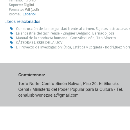
Tamaño:
Soporte:
Digital
Formato:
Pdf (.pdf)
Idioma:
Español
Libros relacionados
Construcción de la inseguridad frente al crimen. Sujetos, estructuras s
La ancestría del tachirense - Zinguer Delgado, Bernado Jose
Manual de la conducta humana - González León, Tito Alberto
CÁTEDRAS LIBRES DE LA UCV
El Proyecto de Investigación: Ética, Estética y Etiqueta - Rodríguez Nor
Contáctenos:
Torre Norte, Centro Simón Bolívar, Piso 20. El Silencio.
Cenal / Ministerio del Poder Popular para la Cultura / Tel.
cenal.isbnvenezuela@gmail.com