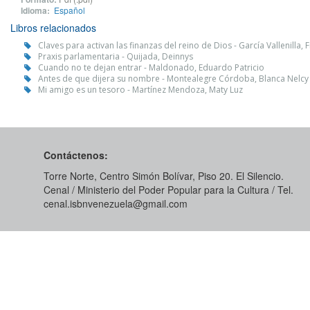
Idioma:
Español
Libros relacionados
Claves para activan las finanzas del reino de Dios - García Vallenilla, 
Praxis parlamentaria - Quijada, Deinnys
Cuando no te dejan entrar - Maldonado, Eduardo Patricio
Antes de que dijera su nombre - Montealegre Córdoba, Blanca Nelcy
Mi amigo es un tesoro - Martínez Mendoza, Maty Luz
Contáctenos:
Torre Norte, Centro Simón Bolívar, Piso 20. El Silencio.
Cenal / Ministerio del Poder Popular para la Cultura / Tel.
cenal.isbnvenezuela@gmail.com