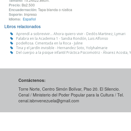
Tamaño:
15.24x22.86cm.
Precio:
Bs2.500
Encuadernación:
Tapa blanda o rústica
Soporte:
Impreso
Idioma:
Español
Libros relacionados
Aprendí a sobrevivir... Ahora quiero vivir - Dedós Martinez, Lymari
Palabra en la Academia 1 - Sandia Rondón, Luis Alfonso
podeRosa. Cimentada en la Roca - Juline
Tina y el jardín invisible - Hernandez Soto, Yolyhalmarie
Del cuerpo a la psique infantil Práctica Psicomotriz - Álvarez Acosta, 
Contáctenos:
Torre Norte, Centro Simón Bolívar, Piso 20. El Silencio.
Cenal / Ministerio del Poder Popular para la Cultura / Tel.
cenal.isbnvenezuela@gmail.com