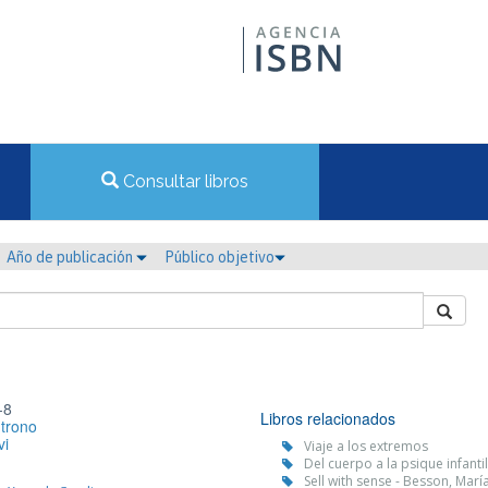
Consultar libros
Año de publicación
Público objetivo
-8
Libros relacionados
 trono
vi
Viaje a los extremos
Del cuerpo a la psique infanti
Sell with sense - Besson, Marí