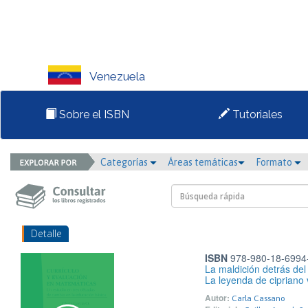
Venezuela
Sobre el ISBN
Tutoriales
Categorías
Áreas temáticas
Formato
Detalle
ISBN
978-980-18-6994
La maldición detrás del
La leyenda de cipriano 
Autor:
Carla Cassano