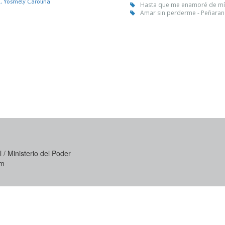
, Yosmely Carolina
Hasta que me enamoré de mí 
Amar sin perderme - Peñaran
 / Ministerio del Poder
om