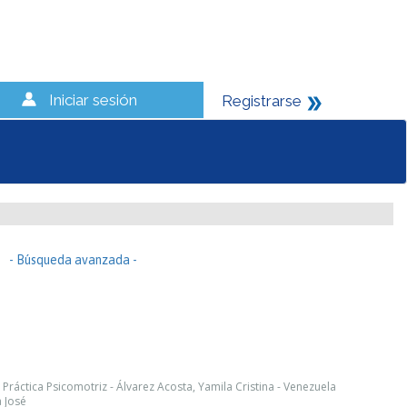
Iniciar sesión
Registrarse
- Búsqueda avanzada -
l Práctica Psicomotriz - Álvarez Acosta, Yamila Cristina - Venezuela
a José