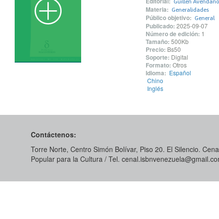
Editorial:
Guillen Avendaño
Materia:
Generalidades
Público objetivo:
General
Publicado:
2025-09-07
Número de edición:
1
Tamaño:
500Kb
Precio:
Bs50
Soporte:
Digital
Formato:
Otros
Idioma:
Español
Chino
Inglés
Contáctenos:
Torre Norte, Centro Simón Bolívar, Piso 20. El Silencio. Cenal
Popular para la Cultura / Tel. cenal.isbnvenezuela@gmail.c