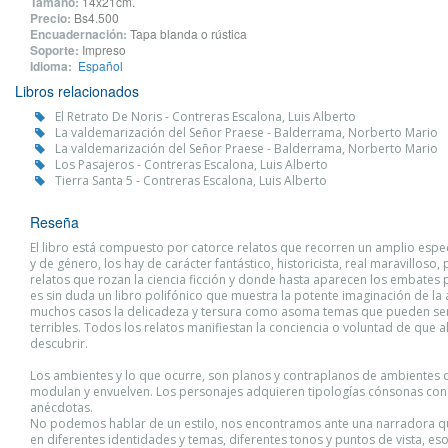
Tamaño:
14x21cm.
Precio:
Bs4.500
Encuadernación:
Tapa blanda o rústica
Soporte:
Impreso
Idioma:
Español
Libros relacionados
El Retrato De Noris - Contreras Escalona, Luis Alberto
La valdemarización del Señor Praese - Balderrama, Norberto Mario
La valdemarización del Señor Praese - Balderrama, Norberto Mario
Los Pasajeros - Contreras Escalona, Luis Alberto
Tierra Santa 5 - Contreras Escalona, Luis Alberto
Reseña
El libro está compuesto por catorce relatos que recorren un amplio espe
y de género, los hay de carácter fantástico, historicista, real maravilloso, 
relatos que rozan la ciencia ficción y donde hasta aparecen los embates
es sin duda un libro polifónico que muestra la potente imaginación de la 
muchos casos la delicadeza y tersura como asoma temas que pueden se
terribles. Todos los relatos manifiestan la conciencia o voluntad de que a
descubrir.
Los ambientes y lo que ocurre, son planos y contraplanos de ambientes 
modulan y envuelven. Los personajes adquieren tipologías cónsonas con
anécdotas.
No podemos hablar de un estilo, nos encontramos ante una narradora q
en diferentes identidades y temas, diferentes tonos y puntos de vista, eso