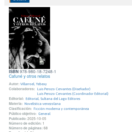
ISBN
978-980-18-7248-1
Cafuné y otros relatos
Autor:
Villarroel, Yebexy
Colaboradores:
Luis Perozo Cervantes (Diseñador)
Luis Perozo Cervantes (Coordinador Editorial)
Editorial:
Editorial, Sultana del Lago Editores
Materia:
Novelística venezolana
Clasificación:
Ficción moderna y contemporánea
Público objetivo:
General
Publicado:
2025-10-05
Número de edición:
1
Número de páginas:
68