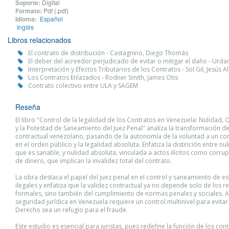
Soporte:
Digital
Formato:
Pdf (.pdf)
Idioma:
Español
Inglés
Libros relacionados
El contrato de distribución - Castagnino, Diego Thomás
El deber del acreedor perjudicado de evitar o mitigar el daño - Urda
Interpretación y Efectos Tributarios de los Contratos - Sol Gil, Jesús A
Los Contratos Enlazados - Rodner Smith, James Otis
Contrato colectivo entre ULA y SAGEM
Reseña
El libro "Control de la legalidad de los Contratos en Venezuela: Nulidad,
y la Potestad de Saneamiento del Juez Penal" analiza la transformación d
contractual venezolano, pasando de la autonomía de la voluntad a un co
en el orden público y la legalidad absoluta. Enfatiza la distinción entre nul
que es sanable, y nulidad absoluta, vinculada a actos ilícitos como corru
de dinero, que implican la invalidez total del contrato.
La obra destaca el papel del juez penal en el control y saneamiento de e
ilegales y enfatiza que la validez contractual ya no depende solo de los r
formales, sino también del cumplimiento de normas penales y sociales. As
seguridad jurídica en Venezuela requiere un control multinivel para evitar
Derecho sea un refugio para el fraude.
Este estudio es esencial para juristas, pues redefine la función de los cont