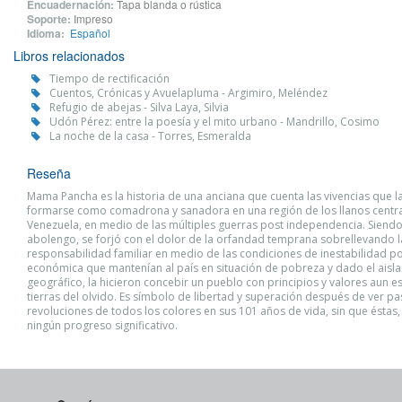
Encuadernación:
Tapa blanda o rústica
Soporte:
Impreso
Idioma:
Español
Libros relacionados
Tiempo de rectificación
Cuentos, Crónicas y Avuelapluma - Argimiro, Meléndez
Refugio de abejas - Silva Laya, Silvia
Udón Pérez: entre la poesía y el mito urbano - Mandrillo, Cosimo
La noche de la casa - Torres, Esmeralda
Reseña
Mama Pancha es la historia de una anciana que cuenta las vivencias que la
formarse como comadrona y sanadora en una región de los llanos centr
Venezuela, en medio de las múltiples guerras post independencia. Siendo
abolengo, se forjó con el dolor de la orfandad temprana sobrellevando l
responsabilidad familiar en medio de las condiciones de inestabilidad pol
económica que mantenían al país en situación de pobreza y dado el aisl
geográfico, la hicieron concebir un pueblo con principios y valores aun 
tierras del olvido. Es símbolo de libertad y superación después de ver pa
revoluciones de todos los colores en sus 101 años de vida, sin que éstas
ningún progreso significativo.